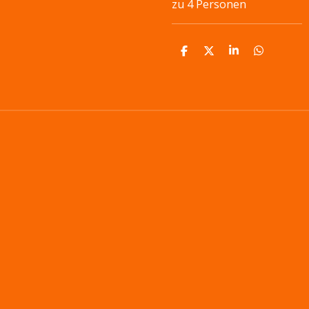
zu 4 Personen
T
T
T
T
E
E
E
E
I
I
I
I
L
L
L
L
E
E
E
E
N
N
N
N